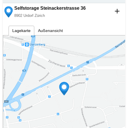
Selfstorage
Steinackerstrasse 36
8902
Urdorf Zürich
Lagekarte
Außenansicht